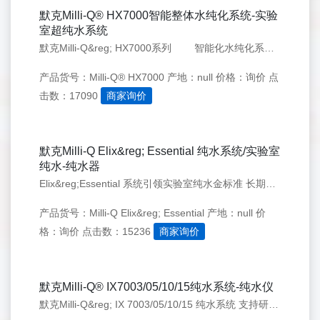
默克Milli-Q® HX7000智能整体水纯化系统-实验
室超纯水系统
默克Milli-Q&reg; HX7000系列 智能化水纯化系统 可持续运行的智能纯水解决方案，日供水量 可达9000 L 整体纯水系统 由数十年水纯化专业知识支持的新一代智能化系统 我们的专业知识，可以满足当今不断变化的实验室要求 全世界的实验室不断发展变化，以适应日益增
产品货号：Milli-Q® HX7000
产地：null
价格：询价
点
击数：17090
商家询价
默克Milli-Q Elix&reg; Essential 纯水系统/实验室
纯水-纯水器
Elix&reg;Essential 系统引领实验室纯水金标准 长期以来，默克实验室纯水一直引领着实验室纯水的金标准，秉承专业高效的研发理念，不断创新，研发出全新一代 Elix&reg;Essential 系列实验室纯水系统，满足您对各类实验的纯水需求。 全新一代的 Elix&reg;Essent
产品货号：Milli-Q Elix&reg; Essential
产地：null
价
格：询价
点击数：15236
商家询价
默克Milli-Q® IX7003/05/10/15纯水系统-纯水仪
默克Milli-Q&reg; IX 7003/05/10/15 纯水系统 支持研发和创新，助您获得重大科研成果 研发实验室的需求 Milli-Q&reg;IX纯水系统 持续专注于推动创新 &bull; 易于使用和维护 &bull; 灵活的取水手臂确保随时可以取用纯水 确保快速访问数