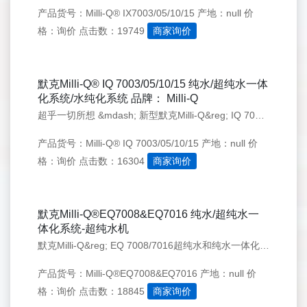
产品货号：Milli-Q® IX7003/05/10/15
产地：null
价
格：询价
点击数：19749
商家询价
默克Milli-Q® IQ 7003/05/10/15 纯水/超纯水一体
化系统/水纯化系统 品牌： Milli-Q
超乎一切所想 &mdash; 新型默克Milli-Q&reg; IQ 7003/05/10/15 超纯水一体化系统 简单、高效 E-POD&reg;和Q-POD&reg;取水手臂结构紧凑，符合人体工程学，显示直观，使实验室工作比以往更轻松愉快。 量身定制的取水操作 选择您需要的速度&mdash;从逐
产品货号：Milli-Q® IQ 7003/05/10/15
产地：null
价
格：询价
点击数：16304
商家询价
默克Milli-Q®EQ7008&EQ7016 纯水/超纯水一
体化系统-超纯水机
默克Milli-Q&reg; EQ 7008/7016超纯水和纯水一体化系统可直接通过自来水生产质量稳定的超纯水和纯水。最终产出的超纯水水质可满足每个用户的特殊应用需求。此外，一系列智能化的功能设计，使您可以根据需要在实验室内随时、随地轻松获取超纯水。 灵活的安装方式满足您不同的需求 &bull;
产品货号：Milli-Q®EQ7008&EQ7016
产地：null
价
格：询价
点击数：18845
商家询价