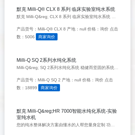
默克 Milli-Q® CLX 8 系列 临床实验室纯水系统
默克 Milli-Q&reg; CLX 8 系列 临床实验室纯水系统 Milli-Q&reg; CLX 8 系列是默克专为临床实验室打造的高性能一体化纯水系统，深度契合临床检验与生化免疫分析场景需求。系统融合前沿纯化技术与智能服务体系，可稳定产出符合CLSI GP 40、NCCLS C3-A3等国际
产品货号：Milli-Q® CLX 8
产地：null
价格：询价
点击
数：5006
商家询价
Milli-Q SQ 2系列水纯化系统
Milli-Q&reg; SQ 2系列水纯化系统 稳健而坚固的系统，赋能您的日常科研工作 一、重新定义您的水纯化系统 您可在任何实验室工作台随心所欲地获取新鲜、精制的超纯水 - 即使是无自来水水源的工作台。全新Milli-Q&reg; SQ 2系列水纯化系统使用方便、设计新颖并支持扩展，让您心无旁
产品货号：Milli-Q SQ 2
产地：null
价格：询价
点击
数：18899
商家询价
默克 Milli-Q&reg;HR 7000智能水纯化系统-实验
室纯水机
您的纯水整体解决方案由懂水的人帮您量身定制 功能前所未有的强大、多样。我们对Milli-Q&reg;HR 7000系列智能整体系统进行了重新设计，可以为当今的实验室设施提供了运行所需的兼容性、可配置性和连通性。 全新默克Milli-Q&reg;HR 7000是智能整体纯水解决方案的核心 默克Mill