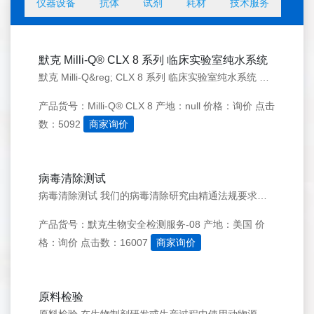
仪器设备
抗体
试剂
耗材
技术服务
默克 Milli-Q® CLX 8 系列 临床实验室纯水系统
默克 Milli-Q&reg; CLX 8 系列 临床实验室纯水系统 Milli-Q&reg; CLX 8 系列是默克专为临床实验室打造的高性能一体化纯水系统，深度契合临床检验与生化免疫分析场景需求。系统融合前沿纯化技术与智能服务体系，可稳定产出符合CLSI GP 40、NCCLS C3-A3等国际
产品货号：Milli-Q® CLX 8
产地：null
价格：询价
点击
数：5092
商家询价
病毒清除测试
病毒清除测试 我们的病毒清除研究由精通法规要求、下游工艺及病毒学的专家团队设计与执行。截至目前，我们在美国、英国、中国及新加坡的实验室已完成超过 17,300 项病毒清除研究 &mdash;&mdash;在您将产品推向市场的过程中，您可以完全信赖我们为您最大程度降低风险。 我们提供三种均获法规认可
产品货号：默克生物安全检测服务-08
产地：美国
价
格：询价
点击数：16007
商家询价
原料检验