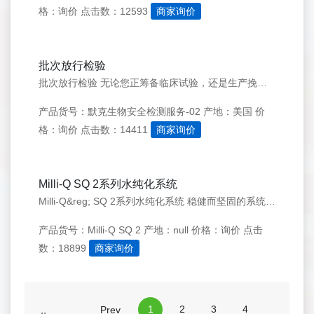
格：询价
点击数：12593
商家询价
批次放行检验
批次放行检验 无论您正筹备临床试验，还是生产挽救生命的治疗性生物制剂，通过符合 cGMP 标准的批次放行检测以保障您的投入，都至关重要。我们可针对未处理及纯化的批量收获物提供符合 GMP 标准的检测服务，满足您的生物制剂在临床前研究、临床试验阶段，以及已获批上市生物制剂的检测需求。 我们丰富的检测经
产品货号：默克生物安全检测服务-02
产地：美国
价
格：询价
点击数：14411
商家询价
Milli-Q SQ 2系列水纯化系统
Milli-Q&reg; SQ 2系列水纯化系统 稳健而坚固的系统，赋能您的日常科研工作 一、重新定义您的水纯化系统 您可在任何实验室工作台随心所欲地获取新鲜、精制的超纯水 - 即使是无自来水水源的工作台。全新Milli-Q&reg; SQ 2系列水纯化系统使用方便、设计新颖并支持扩展，让您心无旁
产品货号：Milli-Q SQ 2
产地：null
价格：询价
点击
数：18899
商家询价
1
2
3
4
Prev