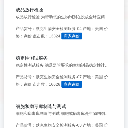
成品放行检验
成品放行检验 为帮助您的生物制剂在投放全球医药市场前确保符合法规要求，我们针对您的最终产品包装，提供各类符合 GMP 标准的检测分析与测试服务。 我们的专业团队可针对以下产品，提供最终产品检测服务： 1.单克隆抗体（mAbs） 2.细胞与基因治疗产品 3.疫苗 4.新型制剂 如需了解更多信息，欢迎
产品货号：默克生物安全检测服务-04
产地：美国
价
格：询价
点击数：13324
商家询价
稳定性测试服务
稳定性测试服务 满足监管要求的生物制品稳定性计划 生物产品和疗法都具有特定的理化和生物学属性，往往对环境因素特别敏感。对产品质量至关重要的属性可能会随着时间和特定条件变化。因此，监管机构要求针对这些关键质量属性进行检验，以确定产品的保质期及产品在预期储存期内是否保持稳定。在客户开发过程各阶段，我们
产品货号：默克生物安全检测服务-07
产地：美国
价
格：询价
点击数：16626
商家询价
细胞和病毒库制造与测试
细胞和病毒库制造与测试 细胞或病毒库是生物制剂生产过程中的起始材料。在这一阶段进行全面的特性分析至关重要，以确保病毒安全性和遗传稳定性。 我们利用数十年的检测经验，覆盖从临床前阶段到商业化的每一个环节，提供全面的检测服务和专业的监管指导。 我们希望与您合作来进行风险评估，以确定可能影响感染性颗粒潜在
产品货号：默克生物安全检测服务-03
产地：美国
价