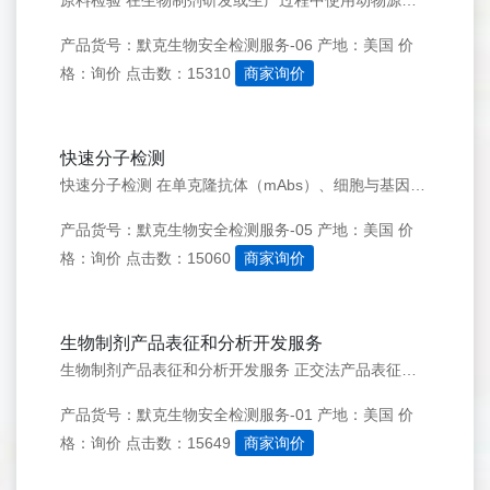
原料检验 在生物制剂研发或生产过程中使用动物源产品，会使历史细胞库、病毒种子及成品面临外源因子污染的固有风险。 我们提供各类检测服务，旨在保障您原材料的质量与纯度，具体包括： &middot; 无菌检测 &middot; 支原体检测 &middot; 外源病毒检测 / 病毒学检测 &middot;
产品货号：默克生物安全检测服务-06
产地：美国
价
格：询价
点击数：15310
商家询价
快速分子检测
快速分子检测 在单克隆抗体（mAbs）、细胞与基因治疗产品及疫苗的生产过程中，检测病毒与微生物污染物是整体生物安全检测策略的核心环节，至关重要。然而，传统检测方法需依赖生物扩增（如体内或体外扩增），不仅耗时长达数周，还需消耗大量样本材料&mdash;&mdash;这不仅无法适配基因修饰细胞治疗产品及
产品货号：默克生物安全检测服务-05
产地：美国
价
格：询价
点击数：15060
商家询价
生物制剂产品表征和分析开发服务
生物制剂产品表征和分析开发服务 正交法产品表征有助于更好地了解您的产品性能、安全性以及原料药 (DS) 和药品 (DP) 的制造工艺。应综合考虑成分、纯度（包括工艺和产品相关的杂质）、强度和效力，以便为以下方面的明智决策提供详实的依据：作用位点和方式、设定规格及理解性能。同时还要将部分方法推进到正式
产品货号：默克生物安全检测服务-01
产地：美国
价
格：询价
点击数：15649
商家询价